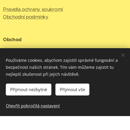
Pravidla ochrany soukromí
Obchodní podmínky
Obchod
O nás
Kontakt
Používáme cookies, abychom zajistili správné fungování a
bezpečnost našich stránek. Tím vám můžeme zajistit tu
nejlepší zkušenost při jejich návštěvě.
Facebook
Přijmout nezbytné
Přijmout vše
Otevřít pokročilá nastavení
Cookies