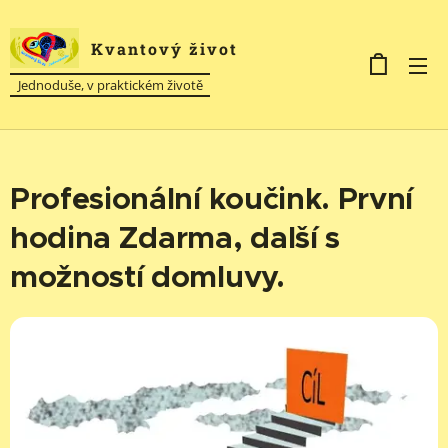
Kvantový život
Jednoduše, v praktickém životě
Profesionální koučink. První
hodina Zdarma, další s
možností domluvy.