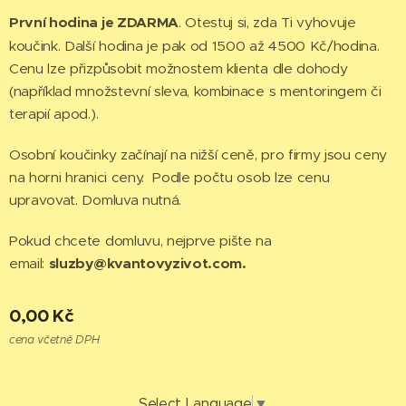
První hodina je ZDARMA
. Otestuj si, zda Ti vyhovuje
koučink. Další hodina je pak od 1500 až 4500 Kč/hodina.
Cenu lze přizpůsobit možnostem klienta dle dohody
(například množstevní sleva, kombinace s mentoringem či
terapií apod.).
Osobní koučinky začínají na nižší ceně, pro firmy jsou ceny
na horni hranici ceny. Podle počtu osob lze cenu
upravovat. Domluva nutná.
Pokud chcete domluvu, nejprve pište na
email:
sluzby@kvantovyzivot.com.
0,00
Kč
cena včetně DPH
Select Language
▼