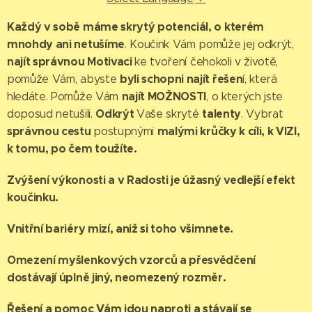
Každý v sobě máme skrytý potenciál, o kterém
mnohdy ani netušíme
. Koučink Vám pomůže jej odkrýt,
najít správno
u
M
otivaci
ke tvoření čehokoli v životě,
byli schopni najít řešen
pomůže Vám, abyste
í, která
najít
MOŽNOSTI
hledáte. Pomůže Vám
, o kterých jste
Odkrýt
talenty
doposud netušili.
Vaše skryté
. Vybrat
správnou ces
tu
malými krůčky k cíli, k VIZI,
postupnými
k tomu, po čem toužíte.
Zvýšení výkonosti a v Radosti je úžasný vedlejší efekt
koučinku.
Vnitřní bariéry mizí, aniž si toho všimnete.
Omezení myšlenkových vzorců a přesvědčení
dostávají úplně jiný, neomezený rozměr.
Řešení a pomoc Vám jdou naproti a stávají se